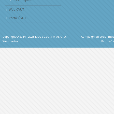
Web ČVUT
Portál ČVUT
Copyright © 2014 - 2023 MÚVS ČVUT/ MIAS CTU.
Campaign on social medi
Webmaster
Kampaň na