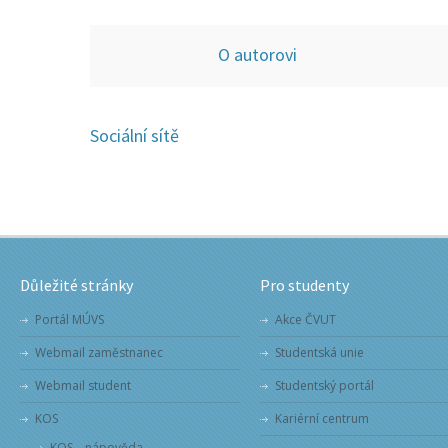
O autorovi
Sociální sítě
Důležité stránky
Pro studenty
Portál MÚVS
Akce ČVUT
Webmail zaměstnanec
Studentská unie
Webmail student
Studentský portál
KOS
Kariérní centrum
KOS – nápověda