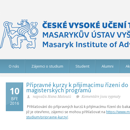
O nás
Zájemci o studium
Student
Alumni
Ak
Přípravné kurzy k přijímacímu řízení do
10
magisterských programů
napsal/a Hana Matoušů
Komentáře jsou vypnuty
BřE
2016
Přihlašování do přípravných kurzů k přijímacímu řízení do ba
již je otevřeno, zájemci se mohou přihlašovat na
https://www.mu
studium/pripravne-kurzy/
.