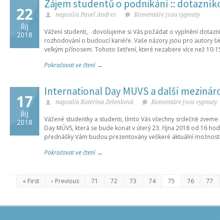
Zájem studentů o podnikání :: dotazník
22
napsal/a Pavel Andres
Komentáře jsou vypnuty
ŘíJ
Vážení studenti, dovolujeme si Vás požádat o vyplnění dotazn
2018
rozhodování o budoucí kariéře. Vaše názory jsou pro autory šet
velkým přínosem. Tohoto šetření, které nezabere více než 10-1
Pokračovat ve čtení →
International Day MÚVS a další mezináro
17
napsal/a Kateřina Zelenková
Komentáře jsou vypnuty
ŘíJ
Vážené studentky a studenti, tímto Vás všechny srdečně zveme n
2018
Day MÚVS, která se bude konat v úterý 23. října 2018 od 16 hod
přednášky Vám budou prezentovány veškeré aktuální možnosti 
Pokračovat ve čtení →
« First
‹ Previous
71
72
73
74
75
76
77