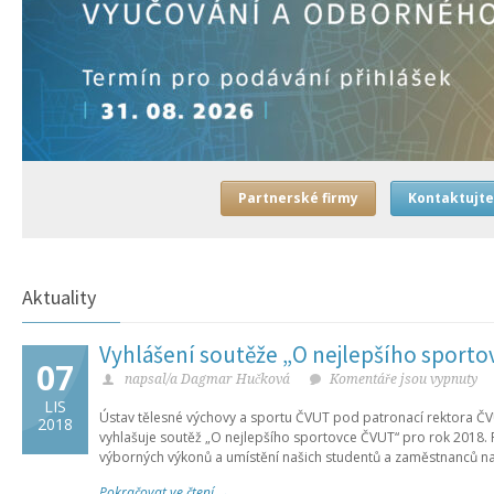
Partnerské firmy
Kontaktujte
Aktuality
Vyhlášení soutěže „O nejlepšího sport
07
napsal/a Dagmar Hučková
Komentáře jsou vypnuty
LIS
Ústav tělesné výchovy a sportu ČVUT pod patronací rektora ČV
2018
vyhlašuje soutěž „O nejlepšího sportovce ČVUT“ pro rok 2018. P
výborných výkonů a umístění našich studentů a zaměstnanců n
Pokračovat ve čtení →