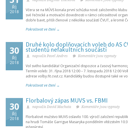
napsal/a Dagmar Hučková
Komentáře jsou vypnuty
ŘíJ
Včera se na MÚVS konala první schůzka nově založeného klub
2018
své řečnické a motivační dovednosti v rámci celosvětové organ
dobře bavit, přišli členové z několika součástí ČVUT, a kromě Č
Pokračovat ve čtení →
Druhé kolo doplňovacích voleb do AS Č
30
studentů nefakultních součástí
napsal/a Pavel Andres
Komentáře jsou vypnuty
ŘíJ
2018
Vol svého kandidáta! Organizační dispozice a časový harmon
Termín voleb: 31. října 2018 12:00 – 7. listopadu 2018 12:00 V
adrese volby.fit.cvut.cz. Kandidátky budou dostupné také ve vol
Pokračovat ve čtení →
Florbalový zápas MÚVS vs. FBMI
30
napsal/a David Machata
Komentáře jsou vypnuty
ŘíJ
Florbalové mužstvo MUVS oslavilo 100. výročí založení republi
2018
na hrudi Tomáše Garrigue Masaryka pondělním vítězstvím 10:
inženýrství.