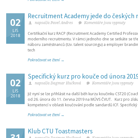
Recruitment Academy jede do českých 
02
napsal/a Pavel Andres
Komentáře jsou vypnuty
LIS
Certifikační kurz RACP (Recruitment Academy Certified Professi
2018
moderního recruitmentu. V rámci jednoho dne se setkáte se t
náboru zaměstnanců (tzv. talent sourcingu) a employer brandi
tech
Pokračovat ve čtení →
Specifický kurz pro kouče od února 201
02
napsal/a Dagmar Hučková
Komentáře jsou vypnuty
LIS
Již nyní se lze přihlásit na další běh kurzu koučinku CST20 (Coach
2018
od 26. února do 11. června 2019 na MÚVS ČVUT. Kurz pro získán
kompetencí v oblasti koučování podle sandardů ICF. Specifický 
Pokračovat ve čtení →
Klub CTU Toastmasters
31