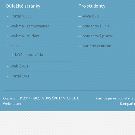
Důležité stránky
Pro studenty
Portál MÚVS
Akce ČVUT
Webmail zaměstnanec
Studentská unie
Webmail student
Studentský portál
KOS
Kariérní centrum
KOS – nápověda
Web ČVUT
Portál ČVUT
Copyright © 2014 - 2023 MÚVS ČVUT/ MIAS CTU.
Campaign on social medi
Webmaster
Kampaň na