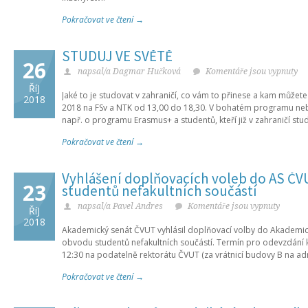
Pokračovat ve čtení →
STUDUJ VE SVĚTĚ
26
napsal/a Dagmar Hučková
Komentáře jsou vypnuty
ŘíJ
Jaké to je studovat v zahraničí, co vám to přinese a kam můžete 
2018
2018 na FSv a NTK od 13,00 do 18,30. V bohatém programu ne
např. o programu Erasmus+ a studentů, kteří již v zahraničí st
Pokračovat ve čtení →
Vyhlášení doplňovacích voleb do AS ČV
23
studentů nefakultních součástí
napsal/a Pavel Andres
Komentáře jsou vypnuty
ŘíJ
2018
Akademický senát ČVUT vyhlásil doplňovací volby do Akademi
obvodu studentů nefakultních součástí. Termín pro odevzdání ka
12:30 na podatelně rektorátu ČVUT (za vrátnicí budovy B na adr
Pokračovat ve čtení →