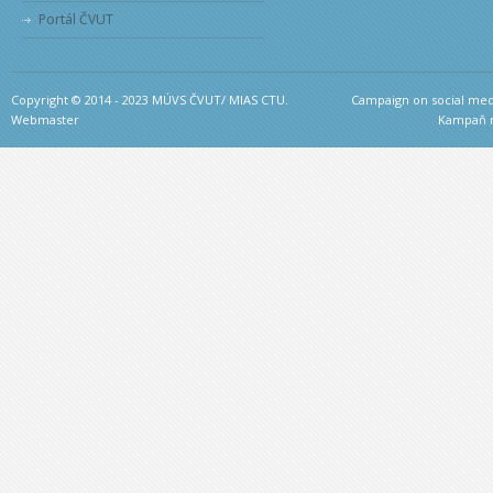
Portál ČVUT
Copyright © 2014 - 2023 MÚVS ČVUT/ MIAS CTU.
Campaign on social medi
Webmaster
Kampaň na