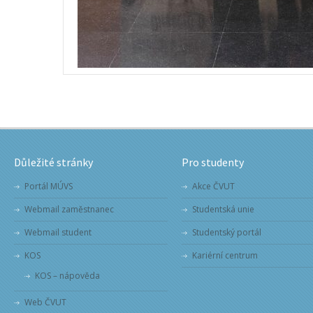
Důležité stránky
Pro studenty
Portál MÚVS
Akce ČVUT
Webmail zaměstnanec
Studentská unie
Webmail student
Studentský portál
KOS
Kariérní centrum
KOS – nápověda
Web ČVUT