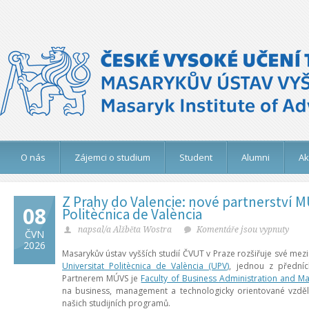
O nás
Zájemci o studium
Student
Alumni
Ak
Z Prahy do Valencie: nové partnerství 
08
Politècnica de València
napsal/a Alžběta Wostra
Komentáře jsou vypnuty
ČVN
2026
Masarykův ústav vyšších studií ČVUT v Praze rozšiřuje své mezi
Universitat Politècnica de València (UPV)
, jednou z předních
Partnerem MÚVS je
Faculty of Business Administration and 
na business, management a technologicky orientované vzděl
našich studijních programů.