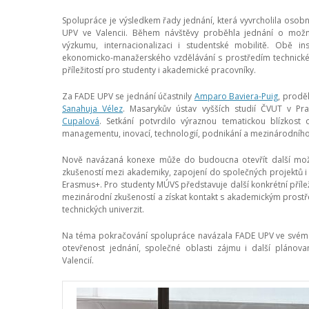
Spolupráce je výsledkem řady jednání, která vyvrcholila oso
UPV ve Valencii. Během návštěvy proběhla jednání o možno
výzkumu, internacionalizaci i studentské mobilitě. Obě in
ekonomicko-manažerského vzdělávání s prostředím technické 
příležitostí pro studenty i akademické pracovníky.
Za FADE UPV se jednání účastnily
Amparo Baviera-Puig
, prodě
Sanahuja Vélez
. Masarykův ústav vyšších studií ČVUT v Pr
Cupalová
. Setkání potvrdilo výraznou tematickou blízkost 
managementu, inovací, technologií, podnikání a mezinárodního
Nově navázaná konexe může do budoucna otevřít další mož
zkušeností mezi akademiky, zapojení do společných projektů 
Erasmus+. Pro studenty MÚVS představuje další konkrétní přílež
mezinárodní zkušeností a získat kontakt s akademickým prost
technických univerzit.
Na téma pokračování spolupráce navázala FADE UPV ve své
otevřenost jednání, společné oblasti zájmu i další plánov
Valencií.